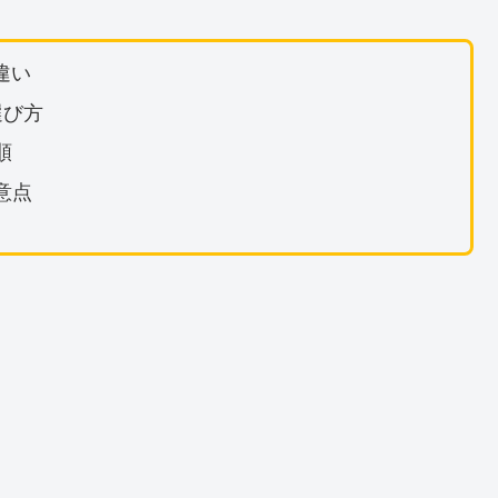
違い
選び方
順
意点