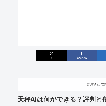
X
Facebook
記事内に広
天秤AIは何ができる？評判と