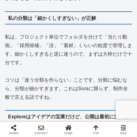
私の分類は「細かくしすぎない」が正解
私は、プロジェクト単位でフォルダを分けて「当たり動
画」「採用候補」「没」「素材」くらいの粒度で管理しま
す。細かくしすぎると逆に迷うので、まずは大枠だけで十
分です。
コツは「迷う分類を作らない」ことです。分類に悩むな
ら、分類が細かすぎます。これはSoraに限らず、制作全
般で言える話ですね。
Exploreはアイデアの宝庫だけど、公開は最初に決める
SHARE
CONTACT
HOME
TOP
SIDE
Exploreは、他ユーザーの作例や発想を拾うのに便利で