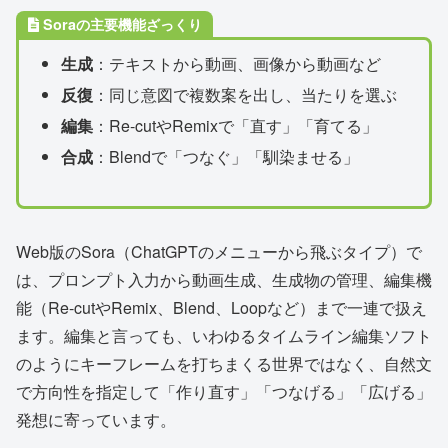
Soraの主要機能ざっくり
生成
：テキストから動画、画像から動画など
反復
：同じ意図で複数案を出し、当たりを選ぶ
編集
：Re-cutやRemixで「直す」「育てる」
合成
：Blendで「つなぐ」「馴染ませる」
Web版のSora（ChatGPTのメニューから飛ぶタイプ）で
は、プロンプト入力から動画生成、生成物の管理、編集機
能（Re-cutやRemix、Blend、Loopなど）まで一連で扱え
ます。編集と言っても、いわゆるタイムライン編集ソフト
のようにキーフレームを打ちまくる世界ではなく、自然文
で方向性を指定して「作り直す」「つなげる」「広げる」
発想に寄っています。