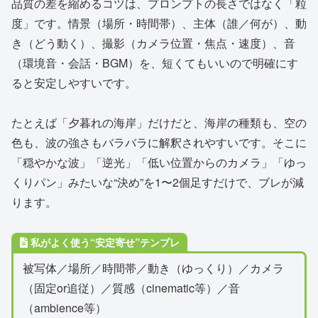
品質の差を縮めるコツは、プロンプトの長さではなく「粒
度」です。情景（場所・時間帯）、主体（誰／何が）、動
き（どう動く）、撮影（カメラ位置・焦点・速度）、音
（環境音・会話・BGM）を、短くてもいいので明確にす
ると安定しやすいです。
たとえば「夕暮れの海岸」だけだと、海岸の種類も、空の
色も、波の強さもバラバラに解釈されやすいです。そこに
「穏やかな波」「逆光」「低い位置からのカメラ」「ゆっ
くりパン」みたいな“決め”を1〜2個足すだけで、ブレが減
ります。
私がよく使う“安定寄せ”テンプレ
被写体／場所／時間帯／動き（ゆっくり）／カメラ
（固定or追従）／質感（cinematic等）／音
（ambience等）