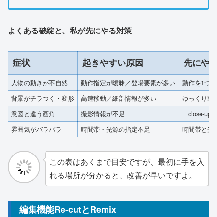
よくある破綻と、私が先にやる対策
症状
起きやすい原因
先にや
人物の動きが不自然
動作指定が曖昧／登場要素が多い
動作を1つ
背景がチラつく・変形
高速移動／細部情報が多い
ゆっくり動
意図と違う画角
撮影情報が不足
「close-u
雰囲気がバラバラ
時間帯・光源の指定不足
時間帯と光
この表はあくまで目安ですが、最初に手を入
れる場所が分かると、改善が早いですよ。
編集機能Re-cutとRemix