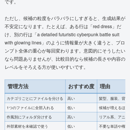
です。
ただし、候補の粒度をバラバラにしすぎると、生成結果が
不安定になります。たとえば、ある行は「red dress」だ
け、別の行は「a detailed futuristic cyberpunk battle suit
with glowing lines」のように情報量が大きく違うと、プロ
ンプト全体の重心が毎回変わります。意図的にそうしたい
なら問題ありませんが、比較目的なら候補の長さや内容の
レベルをそろえる方が使いやすいです。
管理方法
おすすめ度
理由
カテゴリごとにファイルを分ける
高い
髪型、服装、背景
1つのファイルに全部入れる
低い
候補が増えるほど
作風別にフォルダ分けする
高い
リアル系、アニメ
外部素材を未確認で使う
低い
不要な単語や権利