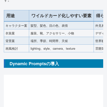
用途
ワイルドカード化しやすい要素
得ら
キャラクター案
髪型、髪色、目の色、表情
外見差
衣装案
服装、靴、アクセサリー、小物
デザイ
背景案
場所、季節、時間帯、天候
世界観
画風検討
lighting、style、camera、texture
雰囲気
Dynamic Promptsの導入