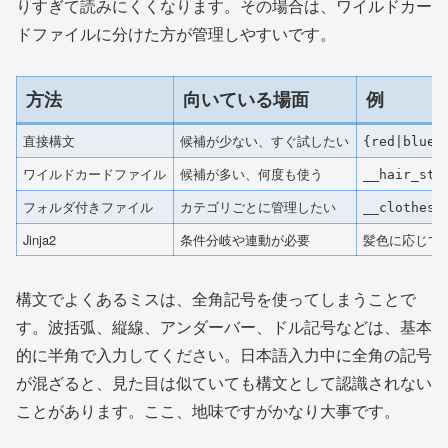
りすぎて読みにくくなります。その場合は、ワイルドカー
ドファイルに分けた方が管理しやすいです。
方法
向いている場面
例
直接構文
候補が少ない、すぐ試したい
{red|blue|
ワイルドカードファイル
候補が多い、何度も使う
__hair_sty
フォルダ付きファイル
カテゴリごとに管理したい
__clothes/
Jinja2
条件分岐や連動が必要
髪色に応じて
構文でよくあるミスは、全角記号を使ってしまうことで
す。波括弧、縦線、アンダーバー、ドル記号などは、基本
的に半角で入力してください。日本語入力中に全角の記号
が混ざると、見た目は似ていても構文として認識されない
ことがあります。ここ、地味ですがかなり大事です。