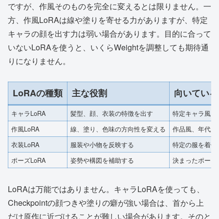
ですが、作風そのものを完全に変えるとは限りません。一
方、作風LoRAは線や塗りを寄せる力がありますが、特定
キャラの顔を出す力は弱い場合があります。目的に合って
いないLoRAを使うと、いくらWeightを調整しても期待通
りになりません。
LoRAの種類
主な役割
向いている
キャラLoRA
髪型、顔、衣装の特徴を出す
特定キャラ風に
作風LoRA
線、塗り、色味の方向性を変える
作品風、年代風
衣装LoRA
服装や小物を反映する
特定の服を着せ
ポーズLoRA
姿勢や構図を補助する
決まったポーズ
LoRAは万能ではありません。キャラLoRAを使っても、
Checkpointの顔つきや塗りの癖が強い場合は、首から上
だけ原作に近づけることが難しい場合があります。そのと