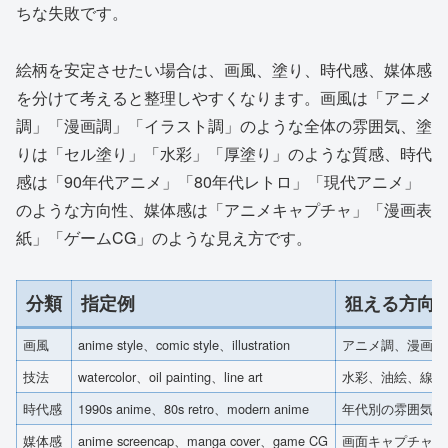
ちな失敗です。
絵柄を安定させたい場合は、画風、塗り、時代感、媒体感
を分けて考えると整理しやすくなります。画風は「アニメ
調」「漫画調」「イラスト調」のような全体の雰囲気、塗
りは「セル塗り」「水彩」「厚塗り」のような質感、時代
感は「90年代アニメ」「80年代レトロ」「現代アニメ」
のような方向性、媒体感は「アニメキャプチャ」「漫画表
紙」「ゲームCG」のような見え方です。
分類
指定例
狙える方向
画風
anime style、comic style、illustration
アニメ調、漫画調
技法
watercolor、oil painting、line art
水彩、油絵、線画
時代感
1990s anime、80s retro、modern anime
年代別の雰囲気
媒体感
anime screencap、manga cover、game CG
画面キャプチャ風