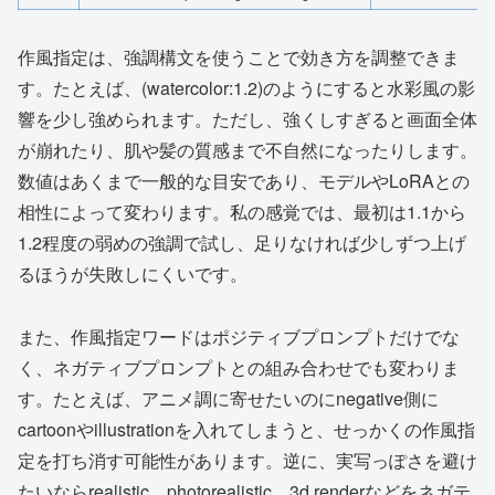
作風指定は、強調構文を使うことで効き方を調整できま
す。たとえば、(watercolor:1.2)のようにすると水彩風の影
響を少し強められます。ただし、強くしすぎると画面全体
が崩れたり、肌や髪の質感まで不自然になったりします。
数値はあくまで一般的な目安であり、モデルやLoRAとの
相性によって変わります。私の感覚では、最初は1.1から
1.2程度の弱めの強調で試し、足りなければ少しずつ上げ
るほうが失敗しにくいです。
また、作風指定ワードはポジティブプロンプトだけでな
く、ネガティブプロンプトとの組み合わせでも変わりま
す。たとえば、アニメ調に寄せたいのにnegative側に
cartoonやillustrationを入れてしまうと、せっかくの作風指
定を打ち消す可能性があります。逆に、実写っぽさを避け
たいならrealistic、photorealistic、3d renderなどをネガテ