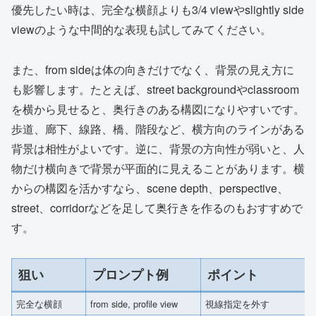
優先したい時は、完全な横顔よりも3/4 viewやslightly side
viewのような中間的な表現も試してみてください。
また、from sideは体の向きだけでなく、背景の見え方に
も影響します。たとえば、street backgroundやclassroom
を横から見せると、奥行きのある構図になりやすいです。
歩道、廊下、線路、橋、階段など、横方向のラインがある
背景は相性がよいです。逆に、背景の方向性が弱いと、人
物だけ横向きで背景が平面的に見えることがあります。横
からの構図を活かすなら、scene depth、perspective、
street、corridorなどを足して奥行きを作るのもおすすめで
す。
狙い
プロンプト例
ポイント
完全な横顔
from side, profile view
視線指定を外す