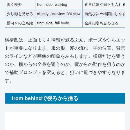
歩く横姿
from side, walking
背景に道や廊下を入れる
少し顔を見せる
slightly side view, 3/4 view
自然な斜め構図にしやすい
横向きの立ち絵
from side, full body
全身指定も合わせる
横構図は、正面よりも情報が減るぶん、ポーズやシルエッ
トが重要になります。服の形、髪の流れ、手の位置、背景
のラインなどが画像の印象を左右します。横顔だけを狙う
のか、横からの全身を狙うのか、横からの動作を狙うのか
で補助プロンプトを変えると、狙いに近づきやすくなりま
す。
from behindで後ろから撮る