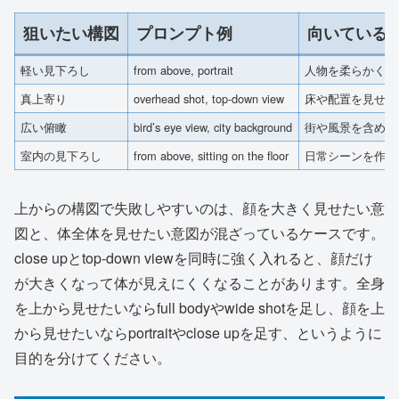
狙いたい構図
プロンプト例
向いている
軽い見下ろし
from above, portrait
人物を柔らかく見
真上寄り
overhead shot, top-down view
床や配置を見せた
広い俯瞰
bird’s eye view, city background
街や風景を含めた
室内の見下ろし
from above, sitting on the floor
日常シーンを作り
上からの構図で失敗しやすいのは、顔を大きく見せたい意
図と、体全体を見せたい意図が混ざっているケースです。
close upとtop-down viewを同時に強く入れると、顔だけ
が大きくなって体が見えにくくなることがあります。全身
を上から見せたいならfull bodyやwide shotを足し、顔を上
から見せたいならportraitやclose upを足す、というように
目的を分けてください。