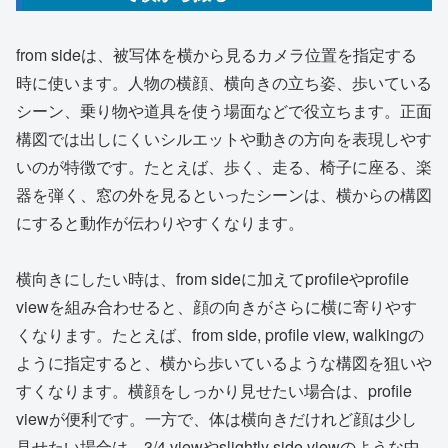
from sideは、被写体を横から見るカメラ位置を指定する
時に使います。人物の横顔、横向きの立ち姿、歩いている
シーン、乗り物や道具を使う場面などで役立ちます。正面
構図では出しにくいシルエットや動きの方向を表現しやす
いのが特徴です。たとえば、歩く、走る、椅子に座る、楽
器を弾く、窓の外を見るといったシーンは、横からの構図
にすると動作が伝わりやすくなります。
横向きにしたい時は、from sideに加えてprofileやprofile
viewを組み合わせると、顔の向きがさらに横に寄りやす
くなります。たとえば、from side, profile view, walkingの
ように指定すると、横から歩いているような構図を狙いや
すくなります。横顔をしっかり見せたい場合は、profile
viewが便利です。一方で、体は横向きだけれど顔は少し
見せたい場合は、3/4 viewやslightly side viewのような中