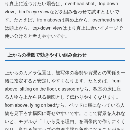
り真上に近づけたい場合は、overhead shot、top-down
view、bird’s eye viewなどを組み合わせて試すとよいで
す。たとえば、from aboveは斜め上から、overhead shot
は頭上から、top-down viewはより真上に近いイメージで
使い分けると考えやすいです。
上からの構図で効きやすい組み合わせ
上からのカメラ位置は、被写体の姿勢や背景との関係を一
緒に指定すると安定しやすくなります。たとえば、from
above, sitting on the floor, classroomなら、教室の床に座
る人物を上から見る構図として伝わりやすくなります。
from above, lying on bedなら、ベッドに横になっている人
物を見下ろす構図に寄せやすいです。ここで背景を入れな
いと、モデルが「上から見る理由」を画像内で作りにくく
なり、単なる顔アップや中途半端な角度になることがあり