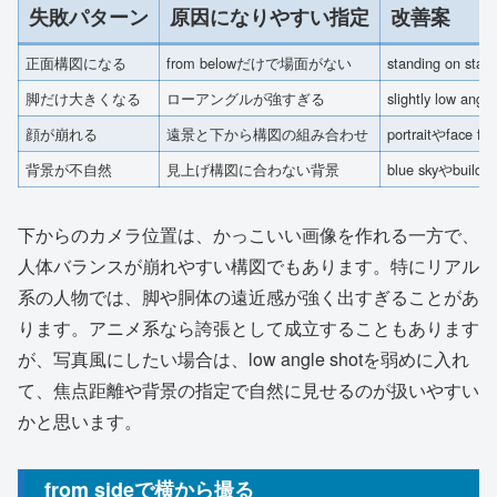
失敗パターン
原因になりやすい指定
改善案
正面構図になる
from belowだけで場面がない
standing on st
脚だけ大きくなる
ローアングルが強すぎる
slightly low an
顔が崩れる
遠景と下から構図の組み合わせ
portraitやface 
背景が不自然
見上げ構図に合わない背景
blue skyやbuil
下からのカメラ位置は、かっこいい画像を作れる一方で、
人体バランスが崩れやすい構図でもあります。特にリアル
系の人物では、脚や胴体の遠近感が強く出すぎることがあ
ります。アニメ系なら誇張として成立することもあります
が、写真風にしたい場合は、low angle shotを弱めに入れ
て、焦点距離や背景の指定で自然に見せるのが扱いやすい
かと思います。
from sideで横から撮る