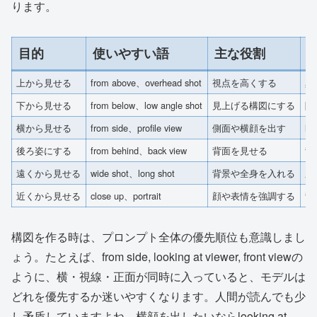
ります。
目的
使いやすい語
主な役割
上から見せる
from above、overhead shot
視点を高くする
真
下から見せる
from below、low angle shot
見上げる構図にする
階
横から見せる
from side、profile view
側面や横顔を出す
lo
後ろ姿にする
from behind、back view
背面を見せる
背
遠くから見せる
wide shot、long shot
背景や全身を入れる
顔
近くから見せる
close up、portrait
顔や表情を強調する
背
構図を作る時は、プロンプト全体の優先順位も意識しまし
ょう。たとえば、from side, looking at viewer, front viewの
ように、横・視線・正面が同時に入っていると、モデルは
どれを優先するか迷いやすくなります。人間が読んでも少
し矛盾していますよね。横顔を出したいならlooking at