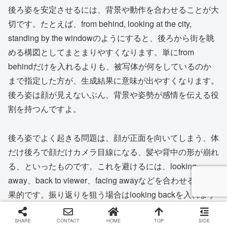
後ろ姿を安定させるには、背景や動作を合わせることが大
切です。たとえば、from behind, looking at the city,
standing by the windowのようにすると、後ろから街を眺
める構図としてまとまりやすくなります。単にfrom
behindだけを入れるよりも、被写体が何をしているのか
まで指定した方が、生成結果に意味が出やすくなります。
後ろ姿は顔が見えないぶん、背景や姿勢が感情を伝える役
割を持つんですよ。
後ろ姿でよく起きる問題は、顔が正面を向いてしまう、体
だけ後ろで顔だけカメラ目線になる、髪や背中の形が崩れ
る、といったものです。これを避けるには、looking
away、back to viewer、facing awayなどを合わせると効
果的です。振り返りを狙う場合はlooking backを入れます
が、完全な後ろ姿を狙う場合はlooking backを入れない方
が安定します。ここも意図が分かれやすいので、振り返ら
SHARE
CONTACT
HOME
TOP
SIDE