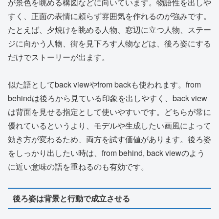
が景色を眺める構図などに向いています。物語性を出しや
すく、正面の表情に頼らず雰囲気を作れるのが強みです。
たとえば、夕焼けを眺める人物、窓辺に立つ人物、ステー
ジに向かう人物、街を見下ろす人物などは、後ろ姿にする
だけでストーリーが出ます。
似た語としてback viewやfrom backも使われます。from
behindは後ろから見ている印象を出しやすく、back view
は背面を見せる指定として使いやすいです。どちらが常に
優れているというより、モデルや生成したい画風によって
効き方が変わるため、両方を試す価値があります。後ろ姿
をしっかり出したい時は、from behind, back viewのよう
に近い意味の語を重ねるのも有効です。
後ろ姿は背景と行動で成立させる