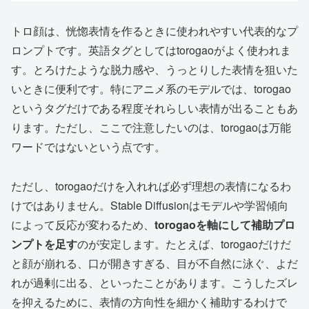
トロ顔は、恍惚表情を作るときに使われやすい代表的なプ
ロンプトです。英語タグとしてはtorogaoがよく使われま
す。とろけたような脱力感や、うっとりした表情を狙いた
いときに便利です。特にアニメ系のモデルでは、torogao
というタグだけである程度それらしい表情が出ることもあ
ります。ただし、ここで注意したいのは、torogaoは万能
ワードではないという点です。
ただし、torogaoだけを入れれば必ず理想の表情になるわ
けではありません。Stable Diffusionはモデルや学習傾向
によって反応が変わるため、
torogaoを軸にして補助プロ
ンプトを足す
のが安定します。たとえば、torogaoだけだ
と顔が崩れる、口が開きすぎる、目が不自然に泳ぐ、よだ
れが過剰に出る、といったことがあります。こうしたズレ
を抑えるために、表情の方向性を細かく補助するわけで