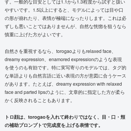
す。一般的な目安としては1.1から1.3程度から試すと扱い
やすいです。1.5以上にすると、モデルによっては目や口
の形が崩れたり、表情が極端になったりします。これは必
ずしも悪いことではありませんが、自然な恍惚を狙うなら
慎重に上げた方がよいです。
自然さを重視するなら、torogaoよりもrelaxed face、
dreamy expression、enamored expressionのような表現
を使うのも有効です。特に実写寄りのモデルでは、タグ的
な単語よりも自然言語に近い表現の方が意図に合うケース
があります。たとえば、dreamy expression with relaxed
face and parted lipsのように、文章的に指定した方が柔ら
かく反映されることもあります。
トロ顔は、torogaoを入れて終わりではなく、目・口・頬
の補助プロンプトで完成度を上げる表情です。