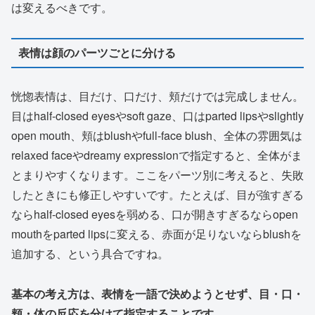
は変えるべきです。
表情は顔のパーツごとに分ける
恍惚表情は、目だけ、口だけ、頬だけでは完成しません。
目はhalf-closed eyesやsoft gaze、口はparted lipsやslightly
open mouth、頬はblushやfull-face blush、全体の雰囲気は
relaxed faceやdreamy expressionで指定すると、全体がま
とまりやすくなります。ここをパーツ別に考えると、失敗
したときにも修正しやすいです。たとえば、目が強すぎる
ならhalf-closed eyesを弱める、口が開きすぎるならopen
mouthをparted lipsに変える、赤面が足りないならblushを
追加する、という具合ですね。
基本の考え方は、表情を一語で決めようとせず、目・口・
頬・体の反応を分けて指定することです。