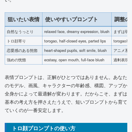
狙いたい表情
使いやすいプロンプト
調整の
自然なうっとり
relaxed face, dreamy expression, blush
まずは弱
トロ顔寄り
torogao, half-closed eyes, parted lips
torog
恋愛感のある恍惚
heart-shaped pupils, soft smile, blush
アニメ系
強めの恍惚
ecstasy, open mouth, full-face blush
過剰表現
表情プロンプトは、正解がひとつではありません。あなた
のモデル、画風、キャラクターの年齢感、構図、アップか
全身かによって最適解が変わります。だからこそ、まずは
基本の考え方を押さえたうえで、短いプロンプトから育て
ていくのが一番安定します。
トロ顔プロンプトの使い方