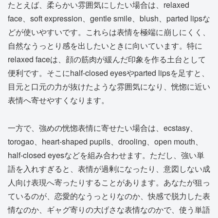
たとえば、柔らかい雰囲気にしたい場合は、relaxed
face、soft expression、gentle smile、blush、parted lipsな
どが使いやすいです。これらは表情を極端に崩しにくく、
自然なうっとり感を出したいときに向いています。特に
relaxed faceは、顔の筋肉が緩んだ印象を作る土台として
便利です。そこにhalf-closed eyesやparted lipsを足すと、
目元と口元の力が抜けたような雰囲気になり、恍惚に近い
表情へ寄せやすくなります。
一方で、強めの恍惚表情に寄せたい場合は、ecstasy、
torogao、heart-shaped pupils、drooling、open mouth、
half-closed eyesなどを組み合わせます。ただし、強い単
語を入れすぎると、表情が過剰になったり、意図しない成
人向け表現へ寄ったりすることがあります。あなたが狙っ
ているのが、恋愛的なうっとりなのか、快感で脱力した表
情なのか、ギャグ寄りの大げさな表情なのかで、使う単語