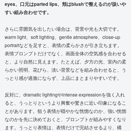
eyes、口元はparted lips、頬はblushで整えるのが扱いや
すい組み合わせです。
さらに雰囲気を出したい場合は、背景や光も大切です。
warm light、soft lighting、gentle atmosphere、close-up
portraitなどを足すと、表情の柔らかさが引き立ちます。
表情プロンプトだけでなく、画面全体の空気感を合わせる
と、より自然に見えます。たとえば、夕方の光、室内の柔
らかい照明、花びら、淡い背景などを組み合わせると、う
っとり感が過激にならず、上品にまとまりやすいです。
反対に、dramatic lightingやintense expressionを強く入れ
ると、うっとりというより興奮や驚きに近い印象になるこ
とがあります。狙う表情が穏やかな恍惚なのか、強い恍惚
なのかを先に決めておくと、プロンプトが組みやすくなり
ます。うっとり表情は、表情だけで完結させるより、構