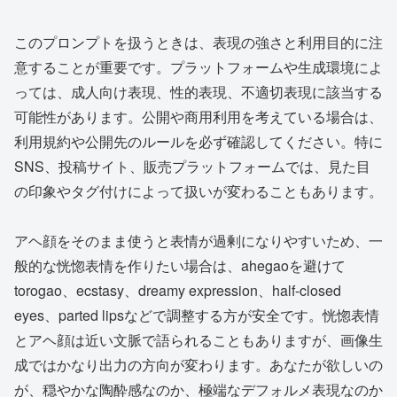
このプロンプトを扱うときは、表現の強さと利用目的に注
意することが重要です。プラットフォームや生成環境によ
っては、成人向け表現、性的表現、不適切表現に該当する
可能性があります。公開や商用利用を考えている場合は、
利用規約や公開先のルールを必ず確認してください。特に
SNS、投稿サイト、販売プラットフォームでは、見た目
の印象やタグ付けによって扱いが変わることもあります。
アヘ顔をそのまま使うと表情が過剰になりやすいため、一
般的な恍惚表情を作りたい場合は、ahegaoを避けて
torogao、ecstasy、dreamy expression、half-closed
eyes、parted lipsなどで調整する方が安全です。恍惚表情
とアヘ顔は近い文脈で語られることもありますが、画像生
成ではかなり出力の方向が変わります。あなたが欲しいの
が、穏やかな陶酔感なのか、極端なデフォルメ表現なのか