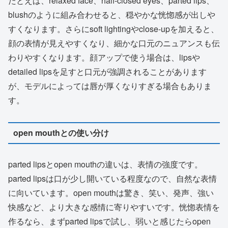
たとえば、relaxed face、half-closed eyes、parted lips、
blushのように組み合わせると、穏やかな恍惚感が出しや
すくなります。さらにsoft lightingやclose-upを加えると、
顔の表情が見えやすくなり、細かな口元のニュアンスも伝
わりやすくなります。顔アップで使う場合は、lipsや
detailed lipsを足すと口元が強調されることがあります
が、モデルによっては唇が厚くなりすぎる場合もありま
す。
open mouthとの使い分け
parted lipsとopen mouthの違いは、表情の強度です。
parted lipsは口が少し開いている程度なので、自然な表情
に向いています。open mouthは驚き、笑い、発声、強い
快感など、より大きな感情に寄りやすいです。恍惚表情を
作るなら、まずparted lipsで試し、弱いと感じたらopen