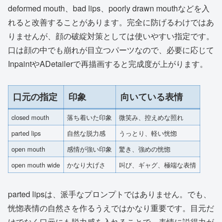
deformed mouth、bad lips、poorly drawn mouthなどを入
れると改善することがあります。完全に防げるわけではあ
りませんが、顔の破綻対策としては使いやすい指定です。
口は顔の中でも崩れが目立つパーツなので、必要に応じて
InpaintやADetailerで再描画すると完成度が上がります。
口元の指定
印象
向いている表情
closed mouth
落ち着いた印象
微笑み、控えめな照れ
parted lips
自然な脱力感
うっとり、軽い恍惚
open mouth
感情が強い印象
驚き、強めの恍惚
open mouth wide
かなり大げさ
叫び、ギャグ、極端な表情
parted lipsは、派手なプロンプトではありません。でも、
恍惚表情の自然さを作るうえではかなり重要です。目元だ
けでなく口元にも脱力感を入れることで、表情に説得力が