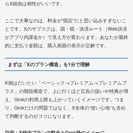
らX経由は相性がいいです。
ここで大事なのは、料金が“固定”だと思い込みすぎないこ
とです。Xのサブスクは、国・税・決済ルート（Web決済
かアプリ内課金か）で見え方が変わります。あなたが最終
的に支払う金額は、購入画面の表示が正解です。
まずは「Xのプラン構造」を1分で理解
X側はだいたい「ベーシック→プレミアム→プレミアムプ
ラス」の階段構造で、上に行くほど広告の扱いや特典が増
え、Grokの利用上限も上がっていくイメージです。つま
り、Grokだけの問題ではなく、X全体の“使い心地”も含め
て判断するのがコツになります。
目安：X経由プランの料金とGrok枠のイメージ