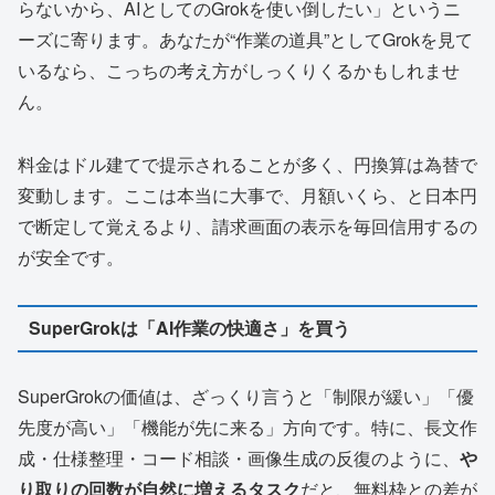
らないから、AIとしてのGrokを使い倒したい」というニ
ーズに寄ります。あなたが“作業の道具”としてGrokを見て
いるなら、こっちの考え方がしっくりくるかもしれませ
ん。
料金はドル建てで提示されることが多く、円換算は為替で
変動します。ここは本当に大事で、月額いくら、と日本円
で断定して覚えるより、請求画面の表示を毎回信用するの
が安全です。
SuperGrokは「AI作業の快適さ」を買う
SuperGrokの価値は、ざっくり言うと「制限が緩い」「優
先度が高い」「機能が先に来る」方向です。特に、長文作
成・仕様整理・コード相談・画像生成の反復のように、
や
り取りの回数が自然に増えるタスク
だと、無料枠との差が