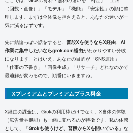
ここでは、Grokの有料・無料の違いを「料金」「上限
（回数・画像）」「モデル」「機能」「安定性」の順に整
理します。まずは全体像を押さえると、あなたの迷いが一
気に減るはずです。
先に結論っぽい話をすると、
普段Xを使うならX経由
、
AI
作業に集中したいならgrok.com経由
がわかりやすい分岐
になります。とはいえ、あなたの目的が「SNS運用」
「仕事の下書き」「画像生成」「リサーチ」どれなのかで
最適解が変わるので、順番にいきますね。
Xプレミアムとプレミアムプラス料金
X経由の課金は、Grokの利用枠だけでなく、X自体の体験
（広告量や機能）も一緒に変わるのが特徴です。私の体感
として、
「Grokも使うけど、普段からXを開いている」
な