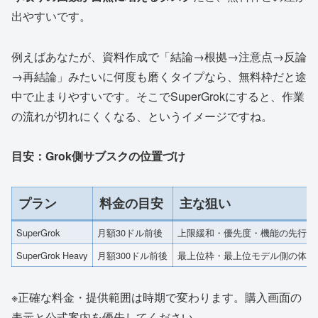
出やすいです。
例えばあなたが、資料作成で「結論→根拠→注意点→反論
→再結論」みたいに何度も磨くタイプなら、無料枠だと途
中で止まりやすいです。そこでSuperGrokにすると、作業
の流れが切れにくくなる、というイメージですね。
目安：Grok側サブスクの位置づけ
プラン
料金の目安
主な狙い
SuperGrok
月額30ドル前後
上限緩和・優先度・機能の先行
SuperGrok Heavy
月額300ドル前後
最上位枠・最上位モデル側の体験
※正確な料金・提供範囲は時期で変わります。購入画面の
表示と公式案内を優先してください。