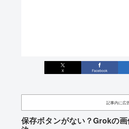
X
Facebook
記事内に広
保存ボタンがない？Grokの