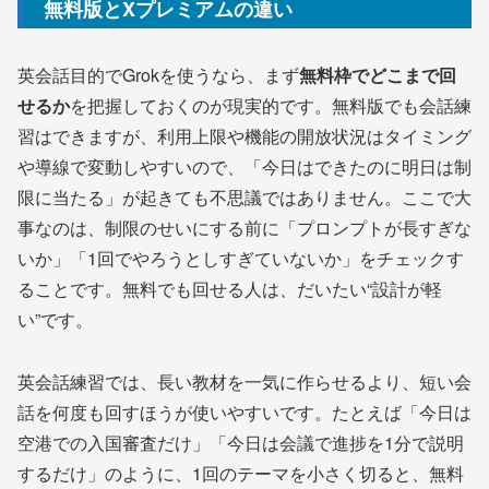
無料版とXプレミアムの違い
英会話目的でGrokを使うなら、まず
無料枠でどこまで回
せるか
を把握しておくのが現実的です。無料版でも会話練
習はできますが、利用上限や機能の開放状況はタイミング
や導線で変動しやすいので、「今日はできたのに明日は制
限に当たる」が起きても不思議ではありません。ここで大
事なのは、制限のせいにする前に「プロンプトが長すぎな
いか」「1回でやろうとしすぎていないか」をチェックす
ることです。無料でも回せる人は、だいたい“設計が軽
い”です。
英会話練習では、長い教材を一気に作らせるより、短い会
話を何度も回すほうが使いやすいです。たとえば「今日は
空港での入国審査だけ」「今日は会議で進捗を1分で説明
するだけ」のように、1回のテーマを小さく切ると、無料