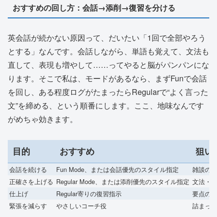
おすすめの回し方：会話→添削→復習を分ける
英会話が続かない原因って、だいたい「1回で全部やろう
とする」なんです。会話しながら、単語も覚えて、文法も
直して、表現も増やして……ってやると脳がパンパンにな
ります。そこで私は、モードがあるなら、まずFunで会話
を回し、ある程度ログがたまったらRegularで“よく言った
文”を締める、という順番にします。ここ、地味なんです
がめちゃ効きます。
目的
おすすめ
狙い
会話を続ける
Fun Mode、または会話優先のスタイル指定
雑談の
正確さを上げる
Regular Mode、または添削優先のスタイル指定
文法・
仕上げ
Regular寄りの復習指示
要点の
緊張を減らす
やさしいコーチ役
詰まっ