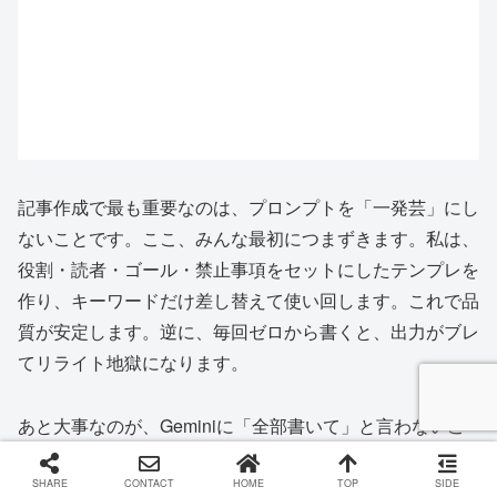
記事作成で最も重要なのは、プロンプトを「一発芸」にし
ないことです。ここ、みんな最初につまずきます。私は、
役割・読者・ゴール・禁止事項をセットにしたテンプレを
作り、キーワードだけ差し替えて使い回します。これで品
質が安定します。逆に、毎回ゼロから書くと、出力がブレ
てリライト地獄になります。
あと大事なのが、Geminiに「全部書いて」と言わないこ
とです。長文は一見ラクそうで、実はミスと重複が増えま
す。私は基本、
構成→各見出しの本文→全体の整合チェッ
SHARE
CONTACT
HOME
TOP
SIDE