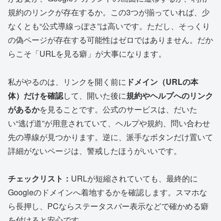
規約のリンクが存在するか。この3つが揃っていれば、少
なくとも“公式導線っぽさ”は高いです。ただし、そっくり
の偽ページが存在する可能性はゼロではありません。だか
らこそ「URLを見る癖」が大事になります。
私がやるのは、リンクを開く前に
ドメイン（URLの本
体）だけを確認
して、開いた後に
規約やヘルプへのリンク
があるか
を見ることです。公式のサービスは、だいた
い“逃げ道”が用意されていて、ヘルプや規約、問い合わせ
先の導線が見つかります。逆に、派手なボタンだけ置いて
詳細がないページは、警戒したほうがいいです。
チェックリスト：
URLが短縮されていても、最終的に
Googleのドメインへ着地するかを確認します。スマホな
ら長押し、PCならステータスバー表示などで確かめる癖
を付けると安心です。