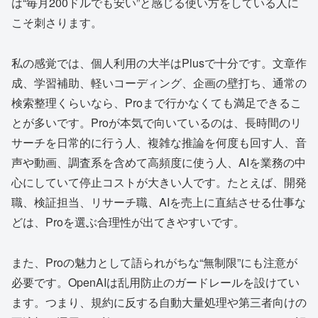
は“毎月200ドルでも安い”と感じる使い方をしている人に
こそ刺さります。
私の感覚では、個人利用の大半はPlusで十分です。文章作
成、学習補助、軽いコーディング、企画の壁打ち、通常の
検索整理くらいなら、Proまで行かなくても満足できるこ
とが多いです。Proが本気で向いているのは、長時間のリ
サーチを日常的に行う人、複雑な推論を何度も回す人、音
声や動画、調査系を含めて高頻度に使う人、AIを業務の中
心にしていて停止コストが大きい人です。たとえば、開発
職、検証担当、リサーチ職、AIを売上に直結させる仕事な
どは、Proを選ぶ合理性が出てきやすいです。
また、Proの魅力として語られがちな“無制限”にも注意が
必要です。OpenAIは乱用防止のガードレールを設けてい
ます。つまり、規約に反する自動大量処理や第三者向けの