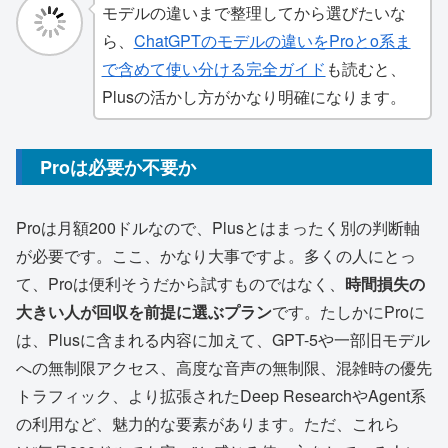
モデルの違いまで整理してから選びたいな
ら、
ChatGPTのモデルの違いをProとo系ま
で含めて使い分ける完全ガイド
も読むと、
Plusの活かし方がかなり明確になります。
Proは必要か不要か
Proは月額200ドルなので、Plusとはまったく別の判断軸
が必要です。ここ、かなり大事ですよ。多くの人にとっ
て、Proは便利そうだから試すものではなく、
時間損失の
大きい人が回収を前提に選ぶプラン
です。たしかにProに
は、Plusに含まれる内容に加えて、GPT-5や一部旧モデル
への無制限アクセス、高度な音声の無制限、混雑時の優先
トラフィック、より拡張されたDeep ResearchやAgent系
の利用など、魅力的な要素があります。ただ、これら