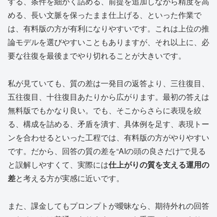
する、条件を細かく詰める、前提を追加しながら精度を高
める、長い文脈を保ったまま仕上げる、といった作業で
は、有料版の方が有利になりやすいです。これは上位の推
論モデルを選びやすいこともありますが、それ以上に、必
要な往復を最後までやり切れることが大きいです。
私が見ていても、質の差は一発目の返答より、三往復目、
五往復目、十往復目あたりから広がります。最初の答えは
無料版でもかなり良い。でも、そこからさらに表現を絞
る、構成を詰める、矛盾を潰す、具体例を足す、表現トー
ンを合わせるといった工程では、有料版の方がやりやすい
です。だから、回答の質の差を“AIの頭の良さだけ”で見る
と誤解しやすくて、実際には
仕上がりの質を支える運用の
差
と考える方が実感に近いです。
また、課金してもプロンプトが曖昧なら、期待外れの回答