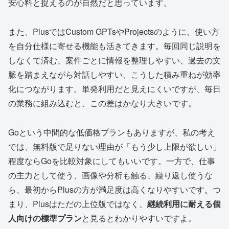
安心料と捉えるのが自然だと思っています。
また、PlusではCustom GPTsやProjectsのように、使い方
を自分仕様に寄せる機能も活きてきます。毎回同じ説明を
しなくて済む、案件ごとに情報を整理しやすい、過去の文
脈を踏まえながら対話しやすい、こうした積み重ねが効率
化につながります。単発利用だと見えにくいですが、毎日
の業務に組み込むと、この差はかなり大きいです。
Goという中間的な低価格プランもありますが、私の考え
では、無料版で足りない理由が「もう少し上限が欲しい」
程度ならGoを比較対象にしてもいいです。一方で、仕事
の主力として使う、画像や分析も触る、繰り返し使うな
ら、最初からPlusの方が満足度は高くなりやすいです。つ
まり、Plusはただの上位版ではなく、
継続利用に耐える個
人向けの標準プラン
と見るとわかりやすいですよ。